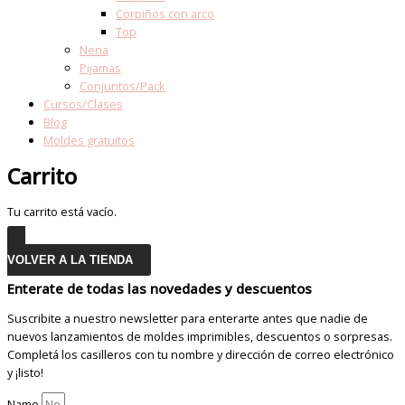
Corpiños con arco
Top
Nena
Pijamas
Conjuntos/Pack
Cursos/Clases
Blog
Moldes gratuitos
Carrito
Tu carrito está vacío.
VOLVER A LA TIENDA
Enterate de todas las novedades y descuentos
Suscribite a nuestro newsletter para enterarte antes que nadie de
nuevos lanzamientos de moldes imprimibles, descuentos o sorpresas.
Completá los casilleros con tu nombre y dirección de correo electrónico
y ¡listo!
Name