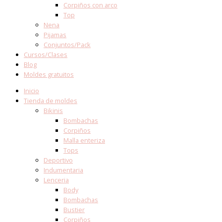
Corpiños con arco
Top
Nena
Pijamas
Conjuntos/Pack
Cursos/Clases
Blog
Moldes gratuitos
Inicio
Tienda de moldes
Bikinis
Bombachas
Corpiños
Malla enteriza
Tops
Deportivo
Indumentaria
Lenceria
Body
Bombachas
Bustier
Corpiños