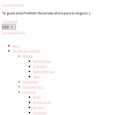
Ir al contenido
Te gusta esta PreWeb? Reservala ahora para tu negocio :)
COMPRAR
0.00
USD
0
Cart
Inicio
Tienda de moldes
Bikinis
Bombachas
Corpiños
Malla enteriza
Tops
Deportivo
Indumentaria
Lenceria
Body
Bombachas
Bustier
Corpiños