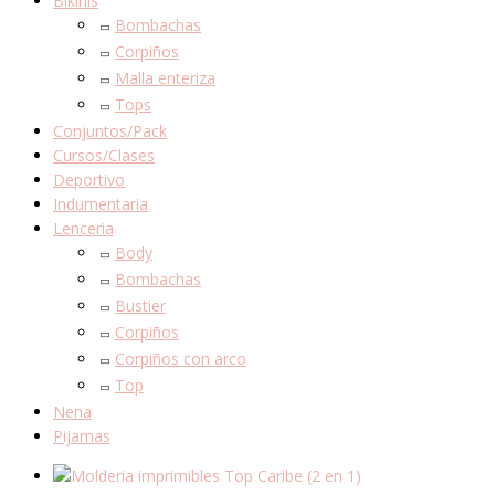
Bikinis
Bombachas
Corpiños
Malla enteriza
Tops
Conjuntos/Pack
Cursos/Clases
Deportivo
Indumentaria
Lenceria
Body
Bombachas
Bustier
Corpiños
Corpiños con arco
Top
Nena
Pijamas