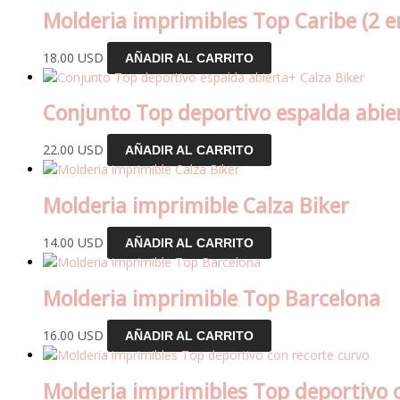
Molderia imprimibles Top Caribe (2 e
18.00
USD
AÑADIR AL CARRITO
Conjunto Top deportivo espalda abier
22.00
USD
AÑADIR AL CARRITO
Molderia imprimible Calza Biker
14.00
USD
AÑADIR AL CARRITO
Molderia imprimible Top Barcelona
16.00
USD
AÑADIR AL CARRITO
Molderia imprimibles Top deportivo 