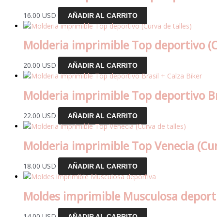
16.00
USD
AÑADIR AL CARRITO
Molderia imprimible Top deportivo (C
20.00
USD
AÑADIR AL CARRITO
Molderia imprimible Top deportivo Br
22.00
USD
AÑADIR AL CARRITO
Molderia imprimible Top Venecia (Cur
18.00
USD
AÑADIR AL CARRITO
Moldes imprimible Musculosa deport
14.00
USD
AÑADIR AL CARRITO