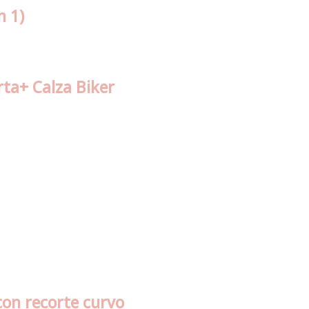
n 1)
ta+ Calza Biker
con recorte curvo