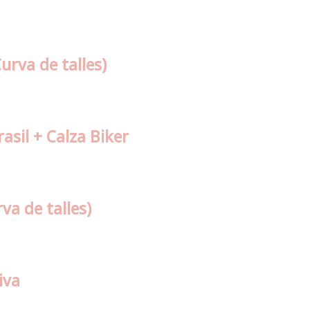
urva de talles)
asil + Calza Biker
va de talles)
iva