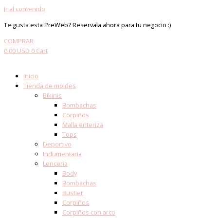
Ir al contenido
Te gusta esta PreWeb? Reservala ahora para tu negocio :)
COMPRAR
0.00
USD
0
Cart
Inicio
Tienda de moldes
Bikinis
Bombachas
Corpiños
Malla enteriza
Tops
Deportivo
Indumentaria
Lenceria
Body
Bombachas
Bustier
Corpiños
Corpiños con arco