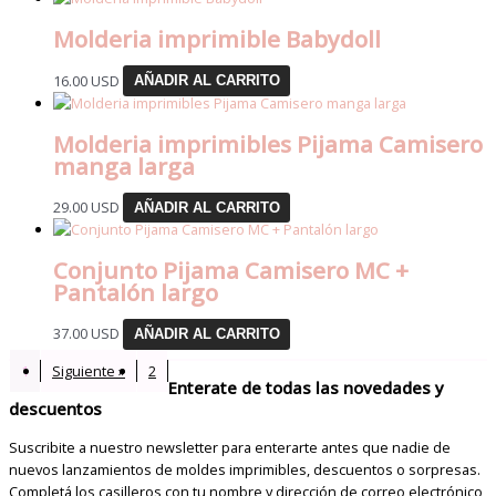
Molderia imprimible Babydoll
16.00
USD
AÑADIR AL CARRITO
Molderia imprimibles Pijama Camisero
manga larga
29.00
USD
AÑADIR AL CARRITO
Conjunto Pijama Camisero MC +
Pantalón largo
37.00
USD
AÑADIR AL CARRITO
1
Siguiente »
2
Enterate de todas las novedades y
descuentos
Suscribite a nuestro newsletter para enterarte antes que nadie de
nuevos lanzamientos de moldes imprimibles, descuentos o sorpresas.
Completá los casilleros con tu nombre y dirección de correo electrónico