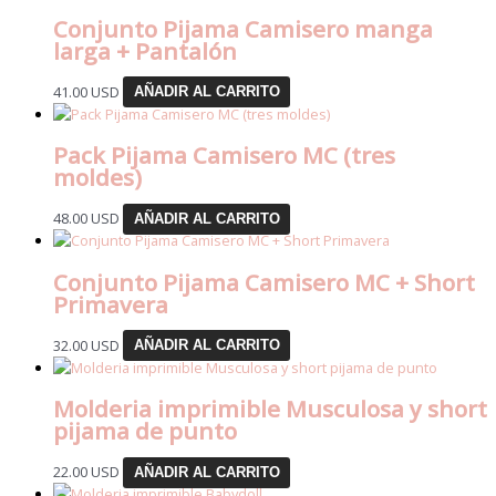
Conjunto Pijama Camisero manga
larga + Pantalón
41.00
USD
AÑADIR AL CARRITO
Pack Pijama Camisero MC (tres
moldes)
48.00
USD
AÑADIR AL CARRITO
Conjunto Pijama Camisero MC + Short
Primavera
32.00
USD
AÑADIR AL CARRITO
Molderia imprimible Musculosa y short
pijama de punto
22.00
USD
AÑADIR AL CARRITO