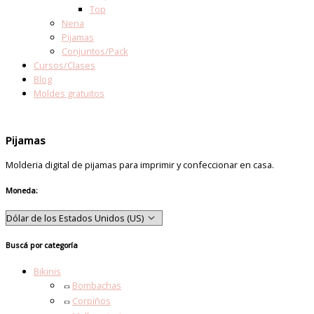
Top
Nena
Pijamas
Conjuntos/Pack
Cursos/Clases
Blog
Moldes gratuitos
Pijamas
Molderia digital de pijamas para imprimir y confeccionar en casa.
Moneda:
Buscá por categoría
Bikinis
Bombachas
Corpiños