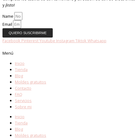
y ¡listo!
Name
Email
QUIERO SUSCRIBIRME
Facebook
Pinterest
Youtube
Instagram
Tiktok
Whatsapp
Menú
Inicio
Tienda
Blog
Moldes gratuitos
Contacto
FAQ
Servicios
Sobre mi
Inicio
Tienda
Blog
Moldes gratuitos