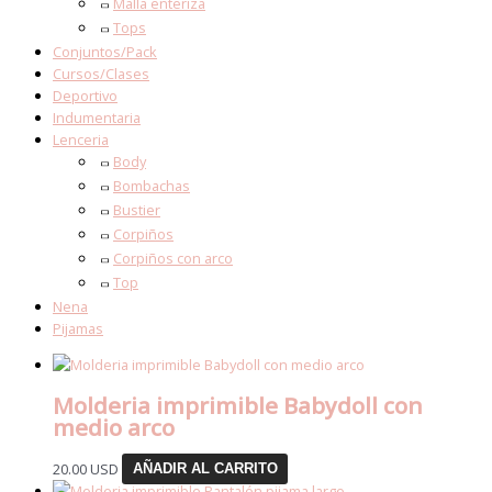
Malla enteriza
Tops
Conjuntos/Pack
Cursos/Clases
Deportivo
Indumentaria
Lenceria
Body
Bombachas
Bustier
Corpiños
Corpiños con arco
Top
Nena
Pijamas
Molderia imprimible Babydoll con
medio arco
20.00
USD
AÑADIR AL CARRITO