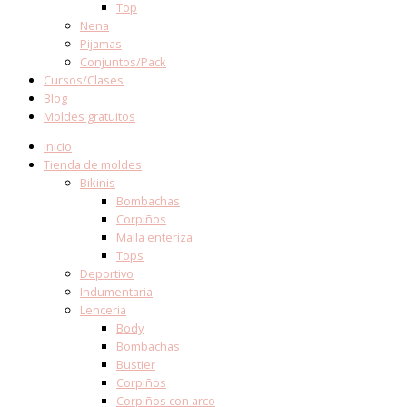
Top
Nena
Pijamas
Conjuntos/Pack
Cursos/Clases
Blog
Moldes gratuitos
Inicio
Tienda de moldes
Bikinis
Bombachas
Corpiños
Malla enteriza
Tops
Deportivo
Indumentaria
Lenceria
Body
Bombachas
Bustier
Corpiños
Corpiños con arco