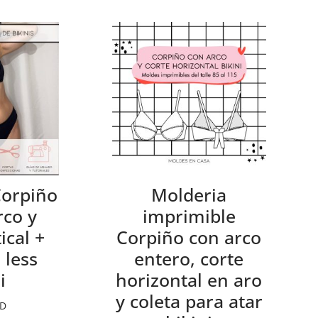
Corpiño
Molderia
rco y
imprimible
ical +
Corpiño con arco
 less
entero, corte
i
horizontal en aro
y coleta para atar
D