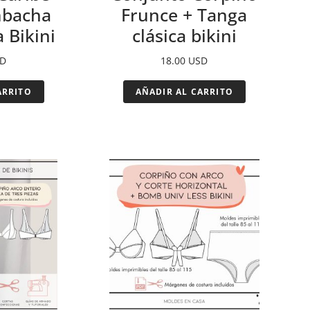
mbacha
Frunce + Tanga
 Bikini
clásica bikini
D
18.00
USD
ARRITO
AÑADIR AL CARRITO