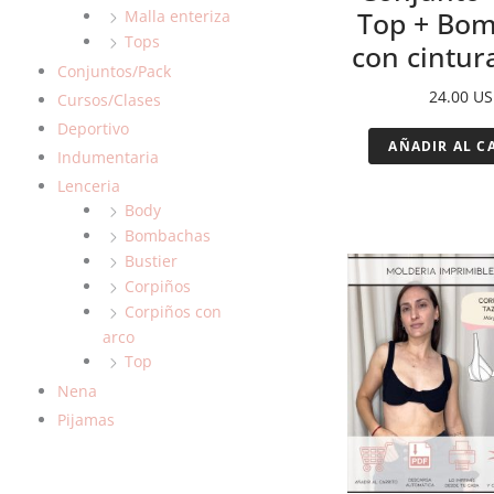
Top + Bo
Malla enteriza
Tops
con cintura
Conjuntos/Pack
24.00
US
Cursos/Clases
Deportivo
AÑADIR AL C
Indumentaria
Lenceria
Body
Bombachas
Bustier
Corpiños
Corpiños con
arco
Top
Nena
Pijamas