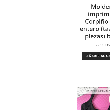
Molde
imprim
Corpiño
entero (ta
piezas) b
22.00
US
AÑADIR AL C