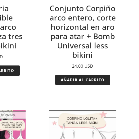
ria
Conjunto Corpiño
ible
arco entero, corte
 arco
horizontal en aro
za tres
para atar + Bomb
ikini
Universal less
bikini
D
24.00
USD
ARRITO
AÑADIR AL CARRITO