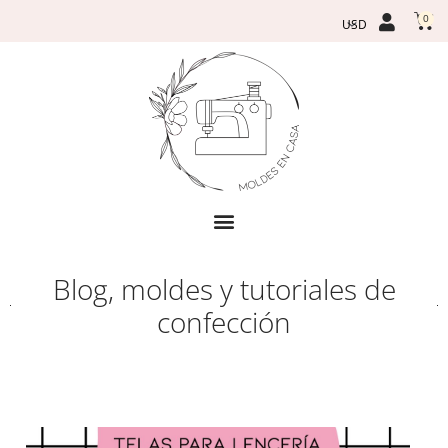
Ir
Car
0
al
contenido
Blog, moldes y tutoriales de
confección