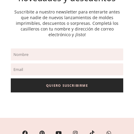
Suscribite a nuestro newsletter para enterarte antes
que nadie de nuevos lanzamientos de moldes
imprimibles, descuentos o sorpresas. Completá los
casilleros con tu nombre y dirección de correo
electrónico y ¡listo!
Name
Email
QUIERO SUSCRIBIRME
F
P
Y
I
T
W