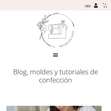
Ir
Car
0
al
contenido
Blog, moldes y tutoriales de
confección
Page
Page