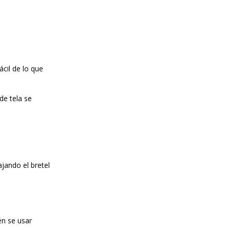
cil de lo que
de tela se
jando el bretel
én se usar