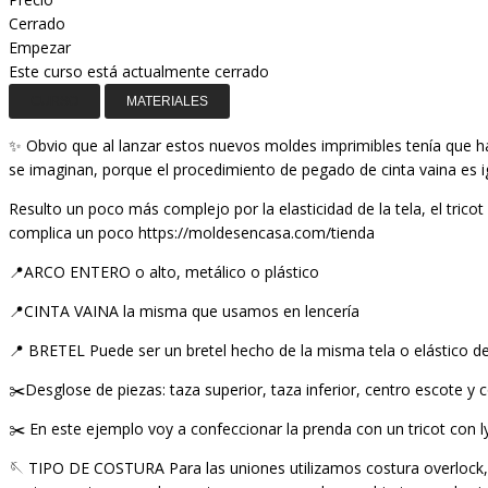
Cerrado
Empezar
Este curso está actualmente cerrado
CURSO
MATERIALES
✨ Obvio que al lanzar estos nuevos moldes imprimibles tenía que h
se imaginan, porque el procedimiento de pegado de cinta vaina es i
Resulto un poco más complejo por la elasticidad de la tela, el tri
complica un poco https://moldesencasa.com/tienda
📍ARCO ENTERO o alto, metálico o plástico
📍CINTA VAINA la misma que usamos en lencería
📍 BRETEL Puede ser un bretel hecho de la misma tela o elástico d
✂️Desglose de piezas: taza superior, taza inferior, centro escote y 
✂️ En este ejemplo voy a confeccionar la prenda con un tricot con ly
🪡 TIPO DE COSTURA Para las uniones utilizamos costura overlock, z