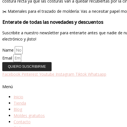
costura recta ya que las costuras van a quedar recubiertas por la ci
✂️ Materiales para el trazado de moldería: Vas a necesitar papel molde
Enterate de todas las novedades y descuentos
Suscribite a nuestro newsletter para enterarte antes que nadie de 
electrónico y ¡listo!
Name
Email
QUIERO SUSCRIBIRME
Facebook
Pinterest
Youtube
Instagram
Tiktok
Whatsapp
Menú
Inicio
Tienda
Blog
Moldes gratuitos
Contacto