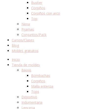
Bustier
Corpiños
Corpiños con arco
Top
Nena
Pijamas
Conjuntos/Pack
Cursos/Clases
Blog
Moldes gratuitos
Inicio
Tienda de moldes
Bikinis
Bombachas
Corpiños
Malla enteriza
Tops
Deportivo
Indumentaria
Lenceria