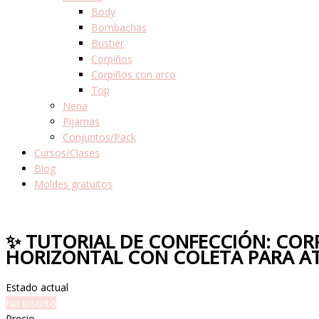
Body
Bombachas
Bustier
Corpiños
Corpiños con arco
Top
Nena
Pijamas
Conjuntos/Pack
Cursos/Clases
Blog
Moldes gratuitos
✨ TUTORIAL DE CONFECCIÓN: COR
HORIZONTAL CON COLETA PARA ATA
Estado actual
No inscrito
Precio