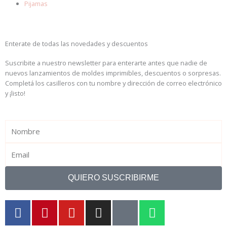
Pijamas
Enterate de todas las novedades y descuentos
Suscribite a nuestro newsletter para enterarte antes que nadie de
nuevos lanzamientos de moldes imprimibles, descuentos o sorpresas.
Completá los casilleros con tu nombre y dirección de correo electrónico
y ¡listo!
Name
Email
QUIERO SUSCRIBIRME
F
P
Y
I
T
W
a
i
o
n
i
h