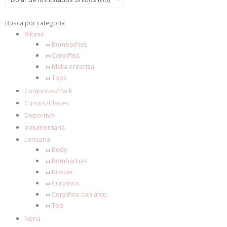
Buscá por categoría
Bikinis
Bombachas
Corpiños
Malla enteriza
Tops
Conjuntos/Pack
Cursos/Clases
Deportivo
Indumentaria
Lenceria
Body
Bombachas
Bustier
Corpiños
Corpiños con arco
Top
Nena