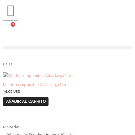
Ir
al
contenido
0
Cart
Calza
Molderia imprimible Calza larga Nena
16.00
USD
AÑADIR AL CARRITO
Moneda: