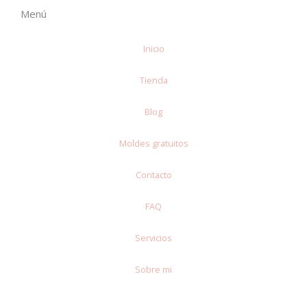
b
e
u
a
o
s
Menú
o
r
b
g
k
a
o
e
e
r
p
Inicio
k
s
a
p
t
m
Tienda
Blog
Moldes gratuitos
Contacto
FAQ
Servicios
Sobre mi