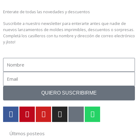
Enterate de todas las novedades y descuentos
Suscribite a nuestro newsletter para enterarte antes que nadie de
nuevos lanzamientos de moldes imprimibles, descuentos o sorpresas.
Completá los casilleros con tu nombre y dirección de correo electrónico
y ¡listo!
Name
Email
QUIERO SUSCRIBIRME
F
P
Y
I
T
W
a
i
o
n
i
h
c
n
u
s
k
a
e
t
t
t
t
t
Últimos posteos