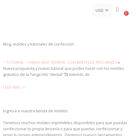
Ir
al
Ca
0
contenido
Blog, moldes y tutoriales de confección
✨TUTORIAL – TANGA HILO “DENTAL” CON BRETELES TIPO ARNÉS🔥
Nueva propuesta y nuevo tutorial que podes hacer con los moldes
gratuitos de la Tanga hilo “dental” 🥰 Además de
LEER MÁS >>
Ingresá a nuestra tienda de moldes
Tenemos muchos moldes imprimibles disponibles para que puedas
confeccionar tu propia lencería o para que puedas confeccionar y
tener tu propio emprendimiento. ¡Tenemos nuevos lanzamientos