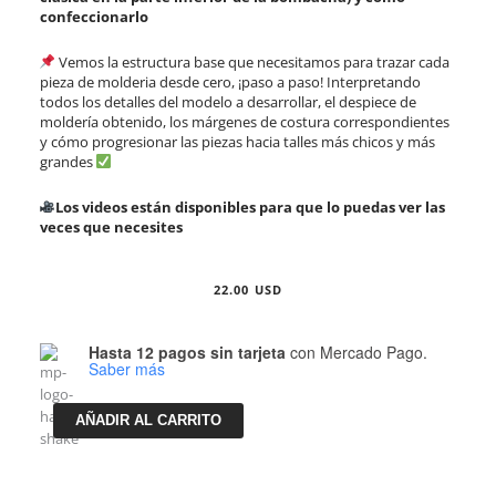
confeccionarlo
Vemos la estructura base que necesitamos para trazar cada
pieza de molderia desde cero, ¡paso a paso! Interpretando
todos los detalles del modelo a desarrollar, el despiece de
moldería obtenido, los márgenes de costura correspondientes
y cómo progresionar las piezas hacia talles más chicos y más
grandes
Los videos están disponibles para que lo puedas ver las
veces que necesites
22.00
USD
Curso
Hasta 12 pagos sin tarjeta
con Mercado Pago.
-
Saber más
Body
manga
larga
AÑADIR AL CARRITO
cantidad