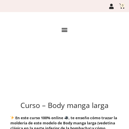
Ir
Car
0
al
contenido
Curso – Body manga larga
En este curso 100% online
, te enseño cómo trazar la
molderia de este modelo de Body manga larga (vedetina
clásica en la parte inferior de la bombacha) y cómo