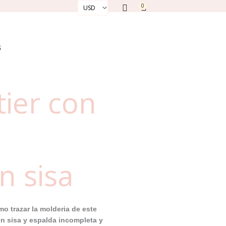
0
Cart
S
tier con
n sisa
o trazar la molderia de este
en sisa y espalda incompleta y