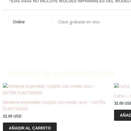
*
Esta clase NO INCLUYE MOLDES IMPRIMIBLES DEL MODEL
Online
Clase grabada en vivo
También te puede interesar
Curso – 
Molderia imprimible Corpiño con medio arco – SATÉN
32.00
US
ELASTIZADO
AÑAD
22.00
USD
AÑADIR AL CARRITO