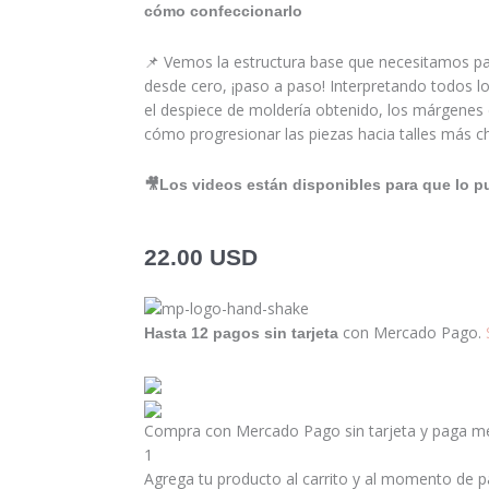
cómo confeccionarlo
📌 Vemos la estructura base que necesitamos pa
desde cero, ¡paso a paso! Interpretando todos lo
el despiece de moldería obtenido, los márgenes
cómo progresionar las piezas hacia talles más 
🎥Los videos están disponibles para que lo p
22.00
USD
Curso
–
con Mercado Pago.
Hasta 12 pagos sin tarjeta
Bustier
con
arco
y
Compra con Mercado Pago sin tarjeta y paga m
corte
1
horizontal
Agrega tu producto al carrito y al momento de pa