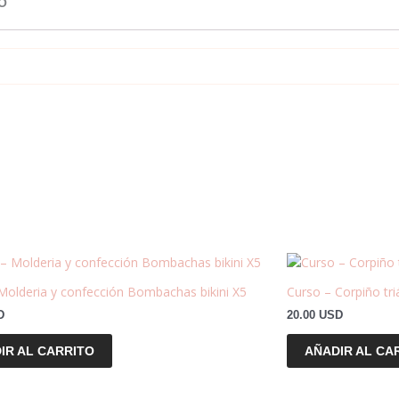
O
Molderia y confección Bombachas bikini X5
Curso – Corpiño tri
D
20.00
USD
IR AL CARRITO
AÑADIR AL CA