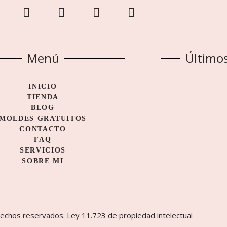
Y
I
T
W
o
n
i
h
u
s
k
a
t
t
t
t
u
Menú
a
o
s
Último
b
g
k
a
e
r
p
INICIO
a
p
TIENDA
m
BLOG
MOLDES GRATUITOS
CONTACTO
FAQ
SERVICIOS
SOBRE MI
echos reservados. Ley 11.723 de propiedad intelectual