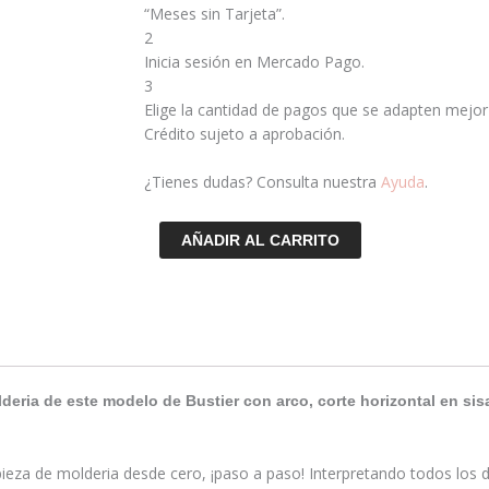
en
“Meses sin Tarjeta”.
sisa
2
cantidad
Inicia sesión en Mercado Pago.
3
Elige la cantidad de pagos que se adapten mejor a 
Crédito sujeto a aprobación.
¿Tienes dudas? Consulta nuestra
Ayuda
.
AÑADIR AL CARRITO
lderia de este modelo de Bustier con arco, corte horizontal en si
eza de molderia desde cero, ¡paso a paso! Interpretando todos los de