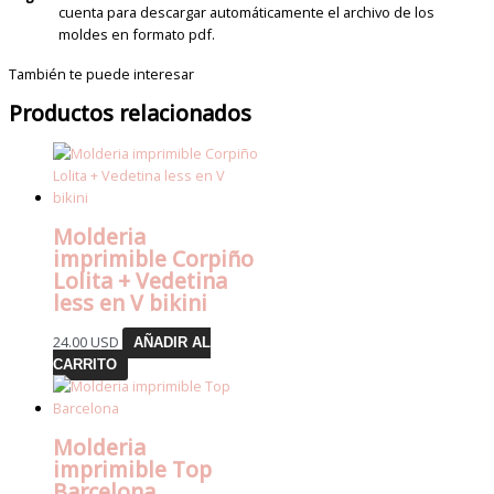
cuenta para descargar automáticamente el archivo de los
moldes en formato pdf.
También te puede interesar
Productos relacionados
Molderia
imprimible Corpiño
Lolita + Vedetina
less en V bikini
24.00
USD
AÑADIR AL
CARRITO
Molderia
imprimible Top
Barcelona