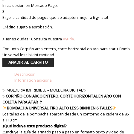
Inicia sesión en Mercado Pago.
3
Elige la cantidad de pagos que se adapten mejor a ti ¡y listo!
Crédito sujeto a aprobación.
¿Tienes dudas? Consulta nuestra
Ayuda
.
Conjunto Corpiño arco entero, corte horizontal en aro para atar + Bomb
Universal less bikini cantidad
AÑADIR AL CARRITO
Descripción
Información adicional
✨ MOLDERIA IMPRIMIBLE – MOLDERIA DIGITAL
✨
✨
CORPIÑO CON ARCO ENTERO, CORTE HORIZONTAL EN ARO CON
COLETA PARA ATAR
👙
BOMBACHA UNIVERSAL TIRO ALTO LESS BIKINI EN 6 TALLES
Los talles de la bombacha abarcan desde un contorno de cadera de 85
a 110 cm
¿Qué incluye este producto digital?
⚠️Incluye la guía de armado paso a paso en formato texto y video de