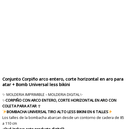
Conjunto Corpiño arco entero, corte horizontal en aro para
atar + Bomb Universal less bikini
✨ MOLDERIA IMPRIMIBLE – MOLDERIA DIGITAL
✨
✨
CORPIÑO CON ARCO ENTERO, CORTE HORIZONTAL EN ARO CON
COLETA PARA ATAR
👙
BOMBACHA UNIVERSAL TIRO ALTO LESS BIKINI EN 6 TALLES
Los talles de la bombacha abarcan desde un contorno de cadera de 85
a 110 cm
¿Qué incluye este producto digital?