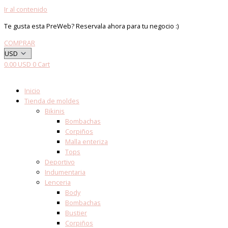
Ir al contenido
Te gusta esta PreWeb? Reservala ahora para tu negocio :)
COMPRAR
0.00
USD
0
Cart
Inicio
Tienda de moldes
Bikinis
Bombachas
Corpiños
Malla enteriza
Tops
Deportivo
Indumentaria
Lenceria
Body
Bombachas
Bustier
Corpiños