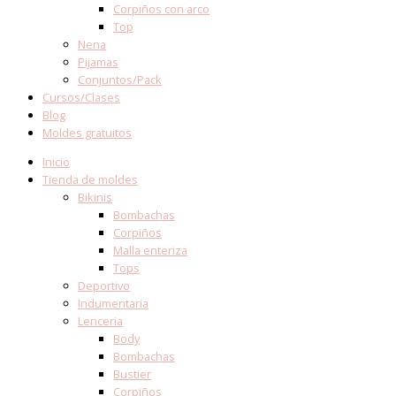
Corpiños con arco
Top
Nena
Pijamas
Conjuntos/Pack
Cursos/Clases
Blog
Moldes gratuitos
Inicio
Tienda de moldes
Bikinis
Bombachas
Corpiños
Malla enteriza
Tops
Deportivo
Indumentaria
Lenceria
Body
Bombachas
Bustier
Corpiños