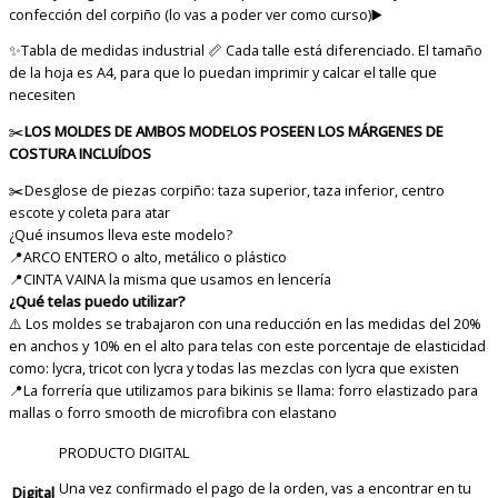
confección del corpiño (lo vas a poder ver como curso)▶️
✨Tabla de medidas industrial 📏
Cada talle está diferenciado. El tamaño
de la hoja es A4, para que lo puedan imprimir y calcar el talle que
necesiten
✂️
LOS MOLDES DE AMBOS MODELOS POSEEN LOS MÁRGENES DE
COSTURA INCLUÍDOS
✂️Desglose de piezas corpiño: taza superior, taza inferior, centro
escote y coleta para atar
¿Qué insumos lleva este modelo?
📍
ARCO ENTERO o alto, metálico o plástico
📍
CINTA VAINA la misma que usamos en lencería
¿Qué telas puedo utilizar?
⚠️ Los moldes se trabajaron con una reducción en las medidas del 20%
en anchos y 10% en el alto para telas con este porcentaje de elasticidad
como: lycra, tricot con lycra y todas las mezclas con lycra que existen
📍La forrería que utilizamos para bikinis se llama: forro elastizado para
mallas o forro smooth de microfibra con elastano
PRODUCTO DIGITAL
Una vez confirmado el pago de la orden, vas a encontrar en tu
Digital