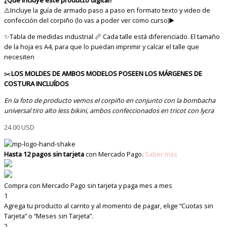
⚠️Incluye la guía de armado paso a paso en formato texto y video de
confección del corpiño (lo vas a poder ver como curso)▶️
✨Tabla de medidas industrial 📏
Cada talle está diferenciado. El tamaño
de la hoja es A4, para que lo puedan imprimir y calcar el talle que
necesiten
✂️
LOS MOLDES DE AMBOS MODELOS POSEEN LOS MÁRGENES DE
COSTURA INCLUÍDOS
En la foto de producto vemos el corpiño en conjunto con la bombacha
universal tiro alto less bikini, ambos confeccionados en tricot con lycra
24.00
USD
Hasta 12 pagos sin tarjeta
con Mercado Pago.
Saber más
Compra con Mercado Pago sin tarjeta y paga mes a mes
1
Agrega tu producto al carrito y al momento de pagar, elige “Cuotas sin
Tarjeta” o “Meses sin Tarjeta”.
2