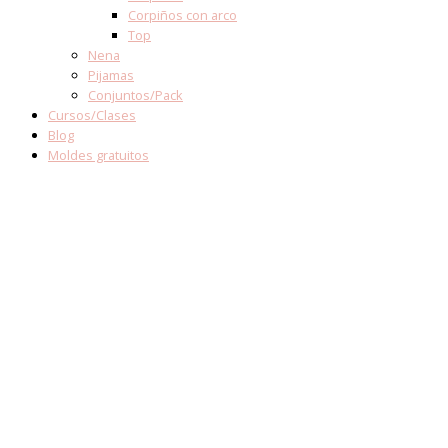
Corpiños con arco
Top
Nena
Pijamas
Conjuntos/Pack
Cursos/Clases
Blog
Moldes gratuitos