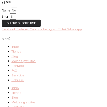
y ¡listo!
Name
Email
QUIERO SUSCRIBIRME
Facebook
Pinterest
Youtube
Instagram
Tiktok
Whatsapp
Menú
Inicio
Tienda
Blog
Moldes gratuitos
Contacto
FAQ
Servicios
Sobre mi
Inicio
Tienda
Blog
Moldes gratuitos
Contacto