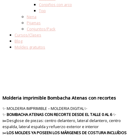
Corpiños con arco
Top
Nena
Pijamas
Conjuntos/Pack
Cursos/Clases
Blog
Moldes gratuitos
Molderia imprimible Bombacha Atenas con recortes
✨ MOLDERIA IMPRIMIBLE – MOLDERIA DIGITAL✨
✨
BOMBACHA ATENAS CON RECORTE DESDE EL TALLE 0 AL 6
✨
✂️Desglose de piezas: centro delantero, lateral delantero, centro
espalda, lateral espalda y refuerzo exterior e interior
✂️
LOS MOLDES YA POSEEN LOS MÁRGENES DE COSTURA INCLUÍDOS