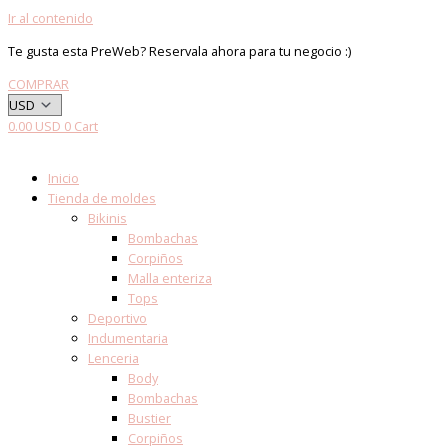
Ir al contenido
Te gusta esta PreWeb? Reservala ahora para tu negocio :)
COMPRAR
0.00
USD
0
Cart
Inicio
Tienda de moldes
Bikinis
Bombachas
Corpiños
Malla enteriza
Tops
Deportivo
Indumentaria
Lenceria
Body
Bombachas
Bustier
Corpiños