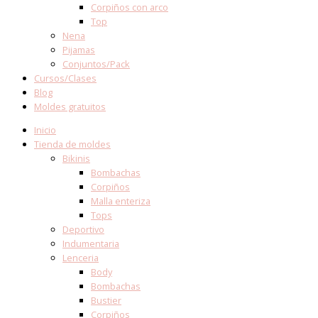
Corpiños con arco
Top
Nena
Pijamas
Conjuntos/Pack
Cursos/Clases
Blog
Moldes gratuitos
Inicio
Tienda de moldes
Bikinis
Bombachas
Corpiños
Malla enteriza
Tops
Deportivo
Indumentaria
Lenceria
Body
Bombachas
Bustier
Corpiños