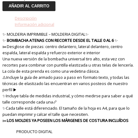
AÑADIR AL CARRITO
Descripción
Información adicional
✨ MOLDERIA IMPRIMIBLE – MOLDERIA DIGITAL✨
✨
BOMBACHA ATENAS CON RECORTE DESDE EL TALLE 0 AL 6
✨
✂️Desglose de piezas: centro delantero, lateral delantero, centro
espalda, lateral espalda y refuerzo exterior e interior
Una nueva versión de la bombacha universal tiro alto, esta vez con
recortes para combinar con puntilla elastizada u otras telas de lencería.
La cola de esta prenda es como una vedetina clásica.
⚠️Incluye la guía de armado paso a paso en formato texto, y todas las
técnicas de elastizado las encuentran en varios posteos de nuestro
perfil ▶️
✨Incluye tabla de medidas industrial, y cómo medirse para saber a qué
talle corresponde cada una📏
✨Cada talle está diferenciado. El tamaño de la hoja es A4, para que lo
puedan imprimir y calcar el talle que necesiten.
✂️
LOS MOLDES YA POSEEN LOS MÁRGENES DE COSTURA INCLUÍDOS
PRODUCTO DIGITAL