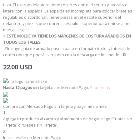
taza. El cuerpo delantero tiene recortes entre el centro y lateral y el
lateral con la espalda. La espalda es incompleta para colocar breteles
regulables o acordonar. Tiene piezas en el escote superior del
delantero y piezas que cubren la espalda superior para unirse a una
manga larga
✨
✨
ESTE MOLDE YA TIENE LOS MÁRGENES DE COSTURA AÑADIDOS EN
TODOS LOS TALLES
📍Incluye guía de armado paso a paso en formato texto y tutorial de
confección que podrás ver junto con la descarga de los moldes 📔
22.00
USD
Molderia
imprimible
Hasta 12 pagos sin tarjeta
con Mercado Pago.
Saber más
Bustier
con
arco
Compra con Mercado Pago sin tarjeta y paga mes a mes
entero,
1
corte
Agrega tu producto al carrito y al momento de pagar, elige “Cuotas sin
horizontal
Tarjeta” o “Meses sin Tarjeta”.
en
2
sisa
Inicia sesión en Mercado Pago.