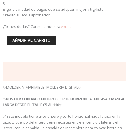
y
3
manga
Elige la cantidad de pagos que se adapten mejor a ti ¡y listo!
larga
Crédito sujeto a aprobación.
cantidad
¿Tienes dudas? Consulta nuestra
Ayuda
.
AÑADIR AL CARRITO
Descripción
Información adicional
✨MOLDERIA IMPRIMIBLE- MOLDERIA DIGITAL✨
✨
BUSTIER CON ARCO ENTERO, CORTE HORIZONTAL EN SISA Y MANGA
LARGA DESDE EL TALLE 85 AL 110
✨
📌Este modelo tiene arco entero y corte horizontal hacia la sisa en la
taza. El cuerpo delantero tiene recortes entre el centro y lateral y el
lateral con la espalda. La espalda es incompleta para colocar breteles