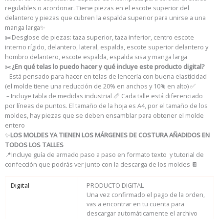
regulables o acordonar. Tiene piezas en el escote superior del
delantero y piezas que cubren la espalda superior para unirse a una
manga larga
✨
✂️Desglose de piezas: taza superior, taza inferior, centro escote
interno rígido, delantero, lateral, espalda, escote superior delantero y
hombro delantero, escote espalda, espalda sisa y manga larga
✂️
¿En qué telas lo puedo hacer y qué incluye este producto digital?
– Está pensado para hacer en telas de lencería con buena elasticidad
(el molde tiene una reducción de 20% en anchos y 10% en alto) ✅
– Incluye t
abla de medidas industrial 📏 Cada talle está diferenciado
por líneas de puntos. El tamaño de la hoja es A4, por el tamaño de los
moldes, hay piezas que se deben ensamblar para obtener el molde
entero
✨
LOS MOLDES YA TIENEN LOS MÁRGENES DE COSTURA AÑADIDOS EN
TODOS LOS TALLES
📍Incluye guía de armado paso a paso en formato texto y tutorial de
confección que podrás ver junto con la descarga de los moldes 📔
Digital
PRODUCTO DIGITAL
Una vez confirmado el pago de la orden,
vas a encontrar en tu cuenta para
descargar automáticamente el archivo