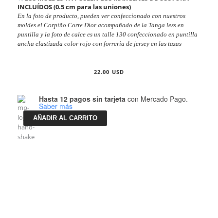
INCLUÍDOS (0.5 cm para las uniones)
En la foto de producto, pueden ver confeccionado con nuestros
moldes el Corpiño Corte Dior acompañado de la Tanga less en
puntilla y la foto de calce es un talle 130 confeccionado en puntilla
ancha elastizada color rojo con forreria de jersey en las tazas
22.00
USD
Molderia
Hasta 12 pagos sin tarjeta
con Mercado Pago.
imprimible
Saber más
Corpiño
corte
AÑADIR AL CARRITO
Dior
(Curva
de
talles)
cantidad