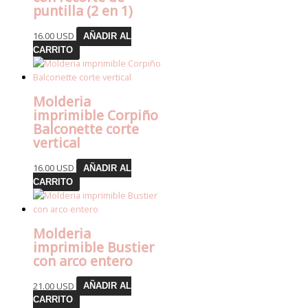
puntilla (2 en 1)
16.00
USD
AÑADIR AL
CARRITO
Molderia
imprimible Corpiño
Balconette corte
vertical
16.00
USD
AÑADIR AL
CARRITO
Molderia
imprimible Bustier
con arco entero
21.00
USD
AÑADIR AL
CARRITO