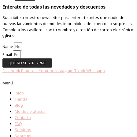
Enterate de todas las novedades y descuentos
Suscribite a nuestro newsletter para enterarte antes que nadie de
nuevos lanzamientos de moldes imprimibles, descuentos o sorpresas.
Completá los casilleros con tu nombre y dirección de correo electrónico
y ¡listo!
Name
Email
QUIERO SUSCRIBIRME
Facebook
Pinterest
Youtube
Instagram
Tiktok
Whatsapp
Menú
Inicio
Tienda
Blog
Moldes gratuitos
Contacto
FAQ
Servicios
Sobre mi