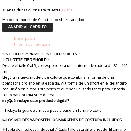
¿Tienes dudas? Consulta nuestra
Ayuda
.
Molderia imprimible Culotte tipo short cantidad
AÑADIR AL CARRITO
Descripción
Información adicional
✨MOLDERIA IMPRIMIBLE- MOLDERIA DIGITAL✨
✨
CULOTTE TIPO SHORT
✨
Desde el talle 0 al 5, corresponden a un contorno de cadera de 85 a 110
cm
Llegó un nuevo modelo de culotte que combina la forma de una
bombacha tiro alto en la espalda, y la forma de un short en el delantero
con unión en el tiro. Esto permite que sea utilizado tanto para lencería
como para pijama si se desea
✂️
¿Qué incluye este producto digital?
– Incluye la guía de armado paso a paso en formato texto
✂️
LOS MOLDES YA POSEEN LOS MÁRGENES DE COSTURA INCLUÍDOS
✨Tabla de medidas industrial 📏Cada talle está diferenciado. El tamaño