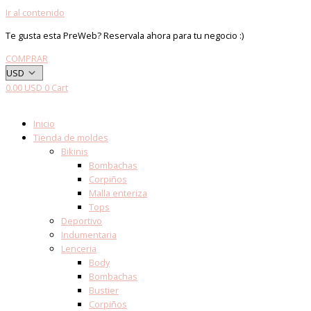
Ir al contenido
Te gusta esta PreWeb? Reservala ahora para tu negocio :)
COMPRAR
0.00
USD
0
Cart
Inicio
Tienda de moldes
Bikinis
Bombachas
Corpiños
Malla enteriza
Tops
Deportivo
Indumentaria
Lenceria
Body
Bombachas
Bustier
Corpiños