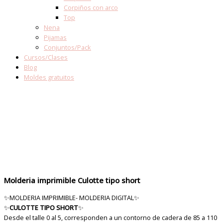
Corpiños con arco
Top
Nena
Pijamas
Conjuntos/Pack
Cursos/Clases
Blog
Moldes gratuitos
Molderia imprimible Culotte tipo short
✨MOLDERIA IMPRIMIBLE- MOLDERIA DIGITAL✨
✨
CULOTTE TIPO SHORT
✨
Desde el talle 0 al 5, corresponden a un contorno de cadera de 85 a 110