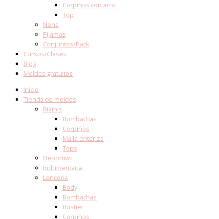
Corpiños con arco
Top
Nena
Pijamas
Conjuntos/Pack
Cursos/Clases
Blog
Moldes gratuitos
Inicio
Tienda de moldes
Bikinis
Bombachas
Corpiños
Malla enteriza
Tops
Deportivo
Indumentaria
Lenceria
Body
Bombachas
Bustier
Corpiños