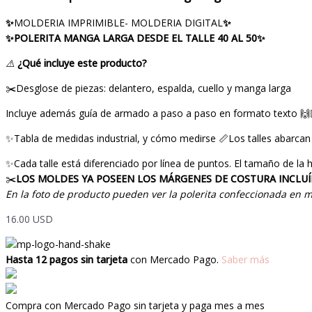
✨
MOLDERIA IMPRIMIBLE- MOLDERIA DIGITAL
✨
✨POLERITA MANGA LARGA DESDE EL TALLE 40 AL 50✨
⚠️
¿Qué incluye este producto?
✂️Desglose de piezas: delantero, espalda, cuello y manga larga
Incluye además guía de armado a paso a paso en formato texto 🙌
✨Tabla de medidas industrial, y cómo medirse 📏Los talles abarc
✨Cada talle está diferenciado por línea de puntos. El tamaño de l
✂️
LOS MOLDES YA POSEEN LOS MÁRGENES DE COSTURA INCLU
En la foto de producto pueden ver la polerita confeccionada en
16.00
USD
Hasta 12 pagos sin tarjeta
con Mercado Pago.
Saber más
Compra con Mercado Pago sin tarjeta y paga mes a mes