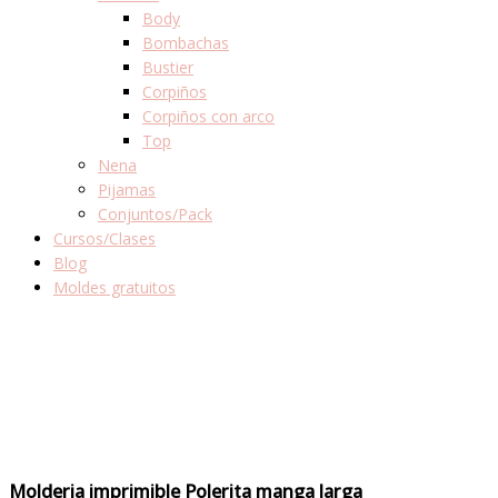
Body
Bombachas
Bustier
Corpiños
Corpiños con arco
Top
Nena
Pijamas
Conjuntos/Pack
Cursos/Clases
Blog
Moldes gratuitos
Molderia imprimible Polerita manga larga