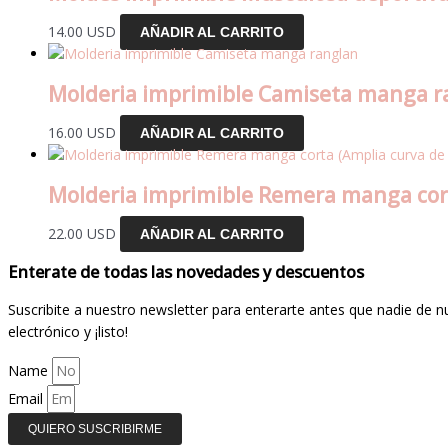
14.00
USD
AÑADIR AL CARRITO
Molderia imprimible Camiseta manga r
16.00
USD
AÑADIR AL CARRITO
Molderia imprimible Remera manga corta
22.00
USD
AÑADIR AL CARRITO
Enterate de todas las novedades y descuentos
Suscribite a nuestro newsletter para enterarte antes que nadie de 
electrónico y ¡listo!
Name
Email
QUIERO SUSCRIBIRME