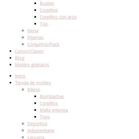
Bustier
Corpiños
Corpiños con arco
Top
Nena
Pijamas
Conjuntos/Pack
Cursos/Clases
Blog
Moldes gratuitos
Inicio
Tienda de moldes
Bikinis
Bombachas
Corpiños
Malla enteriza
Tops
Deportivo
Indumentaria
Lenceria