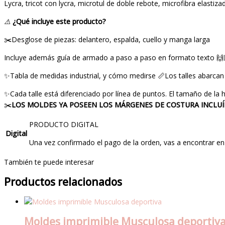
Lycra, tricot con lycra, microtul de doble rebote, microfibra elastiz
⚠️
¿Qué incluye este producto?
✂️Desglose de piezas: delantero, espalda, cuello y manga larga
Incluye además guía de armado a paso a paso en formato texto 🙌
✨Tabla de medidas industrial, y cómo medirse 📏Los talles abarc
✨Cada talle está diferenciado por línea de puntos. El tamaño de l
✂️
LOS MOLDES YA POSEEN LOS MÁRGENES DE COSTURA INCLU
PRODUCTO DIGITAL
Digital
Una vez confirmado el pago de la orden, vas a encontrar e
También te puede interesar
Productos relacionados
Moldes imprimible Musculosa deportiv