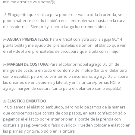
mínimo error se va a notar🫠)
📍 El agujerito que realizo para poder dar vuelta toda la prenda, se
podría haber realizado también en la entrepierna o hasta en la curva
de las piernas. Siempre y cuando luego lo cerremos bien
✂️
AGUJA Y PRENSATELAS
: Para el tricot con lycra uso la aguja 90/14
punta bolita y me ayudo del prensatelas de teflón (el blanco que ven
en el video) o el prensatelas de tricot para que la tela corra mejor
✂️
MARGEN DE COSTURA:
Para el color principal agrego 0.5 cm de
margen de costura en todo el contorno del molde (tanto el delantero
como espalda); para el color interno o secundario, agrego 0.5 cm para
las uniones de entrepierna y lateral, y en la cintura/piernas NO le
agrego margen de costura (tanto para el delantero como espalda)
⚠️
ELÁSTICO EMBUTIDO
📍Utilizamos el elástico embutido, pero no lo pegamos de la manera
que conocemos (que consta de dos pasos), en esta confección sólo
pegamos el elástico por el interior bien al borde de la prenda con
costura zig zag, overlock o falso overlock. Pueden colocarle elástico en
las piernas y cintura, o sólo en la cintura