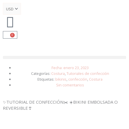
Ir
al
contenido
0
Cart
Fecha:
enero 23, 2023
Categorías:
Costura
,
Tutoriales de confección
Etiquetas:
bikinis
,
confección
,
Costura
Sin comentarios
✨TUTORIAL DE CONFECCIÓN✂️ ☀️BIKINI EMBOLSADA O
REVERSIBLE👙