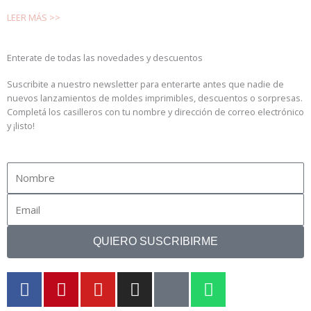
LEER MÁS >>
Enterate de todas las novedades y descuentos
Suscribite a nuestro newsletter para enterarte antes que nadie de
nuevos lanzamientos de moldes imprimibles, descuentos o sorpresas.
Completá los casilleros con tu nombre y dirección de correo electrónico
y ¡listo!
Name
Email
QUIERO SUSCRIBIRME
F
P
Y
I
T
W
a
i
o
n
i
h