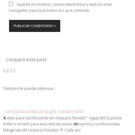
Guarda mi nombre, correo electrónico y web en este
navegador para la próxima vez que comente.
Compartí este post
Tambien te puede interesar...
✨MOLDERIA BÓXER DE MUJER CON RECORTE✨
🧵Apto para confeccionar en máquina familiar🪡Aguja 80/12 punta
bolita o stretch para esta tela de punto 🖨️Imprimí y confeccioná✂️
Márgenes de costura incluidos 💛 Cada vez