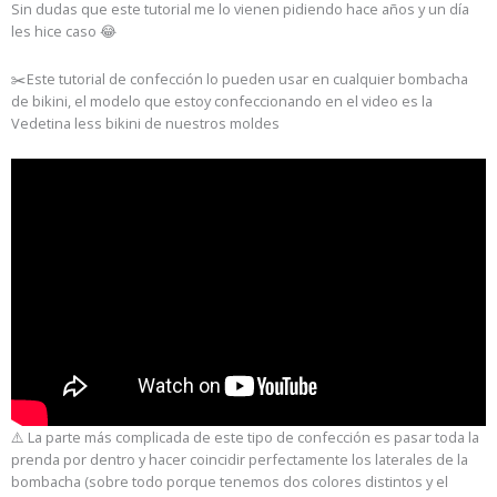
Sin dudas que este tutorial me lo vienen pidiendo hace años y un día
les hice caso 😂
✂️Este tutorial de confección lo pueden usar en cualquier bombacha
de bikini, el modelo que estoy confeccionando en el video es la
Vedetina less bikini de nuestros moldes
⚠️ La parte más complicada de este tipo de confección es pasar toda la
prenda por dentro y hacer coincidir perfectamente los laterales de la
bombacha (sobre todo porque tenemos dos colores distintos y el