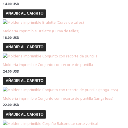
pueden
14.00
USD
elegir
en
AÑADIR AL CARRITO
la
página
de
Molderia imprimible Bralette (Curva de talles)
producto
18.00
USD
AÑADIR AL CARRITO
Molderia imprimible Conjunto con recorte de puntilla
24.00
USD
AÑADIR AL CARRITO
Molderia imprimible Conjunto con recorte de puntilla (tanga less)
22.00
USD
AÑADIR AL CARRITO