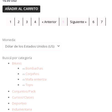
16.00
USD
AÑADIR AL CARRITO
1
2
3
4
« Anterior
5
Siguiente »
6
7
Moneda:
Buscá por categoría
Bikinis
Bombachas
Corpiños
Malla enteriza
Tops
Conjuntos/Pack
Cursos/Clases
Deportivo
Indumentaria