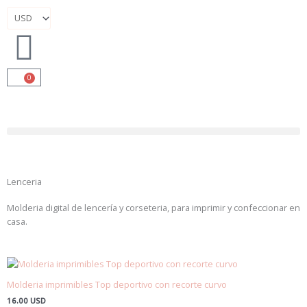
Ir
al
contenido
0
Cart
Lenceria
Molderia digital de lencería y corseteria, para imprimir y confeccionar en
casa.
Molderia imprimibles Top deportivo con recorte curvo
16.00
USD