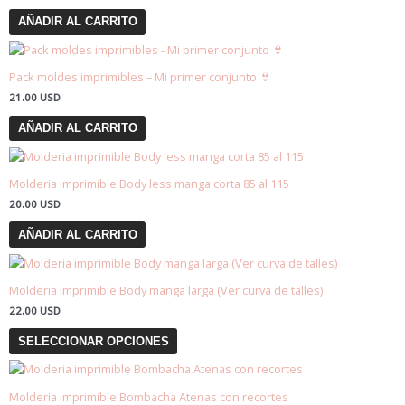
AÑADIR AL CARRITO
Pack moldes imprimibles – Mi primer conjunto 👙
21.00
USD
AÑADIR AL CARRITO
Molderia imprimible Body less manga corta 85 al 115
20.00
USD
AÑADIR AL CARRITO
Este
producto
Molderia imprimible Body manga larga (Ver curva de talles)
tiene
22.00
USD
múltiples
variantes.
SELECCIONAR OPCIONES
Las
opciones
se
Molderia imprimible Bombacha Atenas con recortes