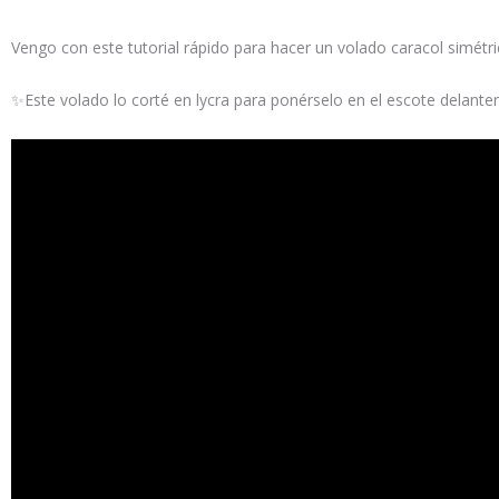
Vengo con este tutorial rápido para hacer un volado caracol simétri
✨Este volado lo corté en lycra para ponérselo en el escote dela