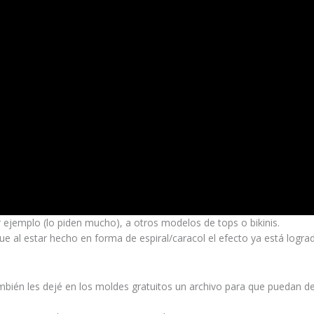
 ejemplo (lo piden mucho), a otros modelos de tops o bikinis.
 al estar hecho en forma de espiral/caracol el efecto ya está lograd
ambién les dejé en los moldes gratuitos un archivo para que puedan d