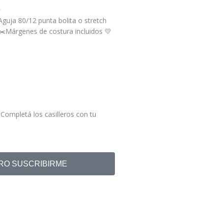
✨
guja 80/12 punta bolita o stretch
á✂️Márgenes de costura incluidos 💛
Completá los casilleros con tu
RO SUSCRIBIRME