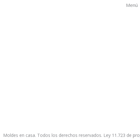
e
t
t
t
t
t
Menú
b
e
u
a
o
s
o
r
b
g
k
a
o
e
e
r
p
k
s
a
p
t
m
Moldes en casa. Todos los derechos reservados. Ley 11.723 de pro