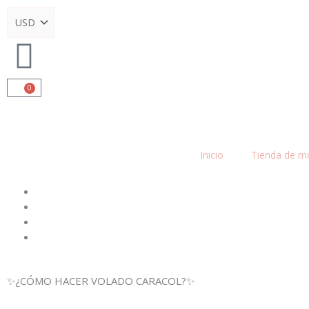
Ir
al
contenido
0
Cart
Inicio
Tienda de m
✨¿CÓMO HACER VOLADO CARACOL?✨