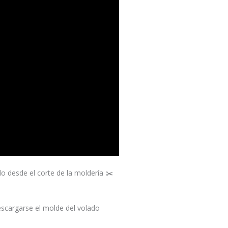
o desde el corte de la moldería ✂️
escargarse el molde del volado