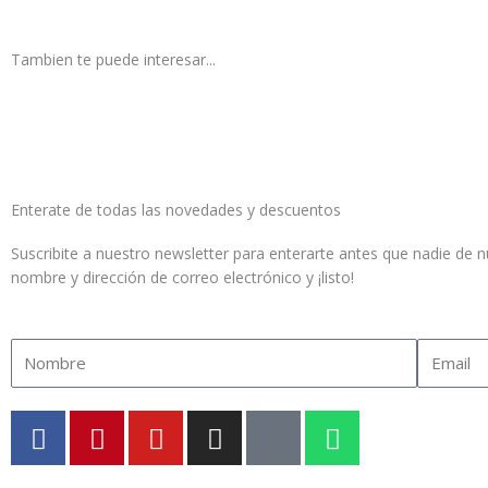
Tambien te puede interesar...
Enterate de todas las novedades y descuentos
Suscribite a nuestro newsletter para enterarte antes que nadie de
nombre y dirección de correo electrónico y ¡listo!
Name
Email
F
P
Y
I
T
W
a
i
o
n
i
h
c
n
u
s
k
a