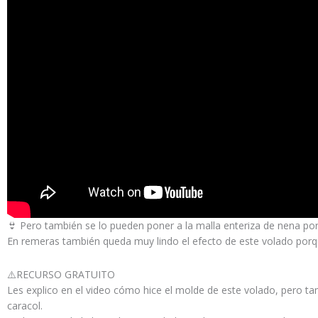
👙 Pero también se lo pueden poner a la malla enteriza de nena por
En remeras también queda muy lindo el efecto de este volado porque
⚠️RECURSO GRATUITO
Les explico en el video cómo hice el molde de este volado, pero t
caracol.