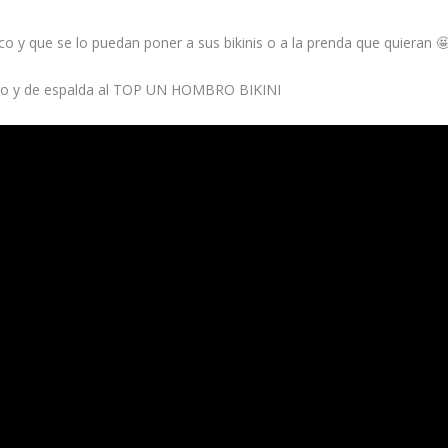
co y que se lo puedan poner a sus bikinis o a la prenda que quieran 
ntero y de espalda al TOP UN HOMBRO BIKINI